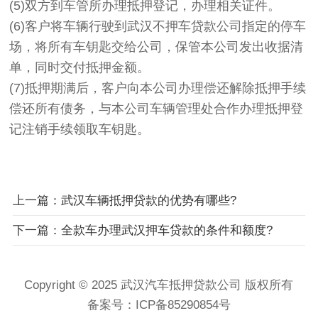
(5)双方到车管所办理抵押登记，办理相关证件。
(6)客户将车辆行驶到武汉不押车贷款公司指定的停车
场，将所有车钥匙交给公司，保管本公司发出收据清
单，同时交付抵押金额。
(7)抵押期满后，客户向本公司办理偿还解除抵押手续
偿还所有债务，与本公司车辆管理处合作办理抵押登
记注销手续领取车钥匙。
上一篇：武汉车辆抵押贷款的优势有哪些?
下一篇：全款车办理武汉押车贷款的条件和额度?
Copyright © 2025 武汉汽车抵押贷款公司 版权所有
备案号：
ICP备85290854号