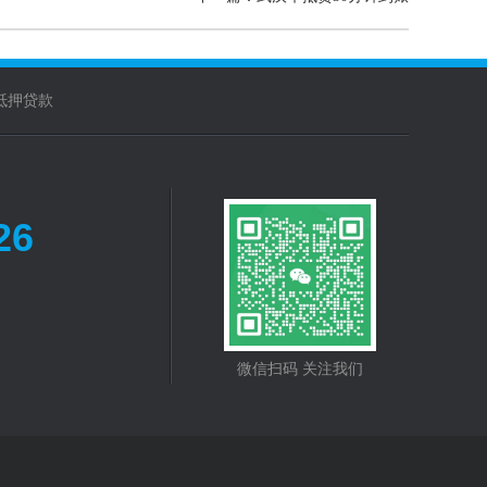
抵押贷款
26
微信扫码 关注我们