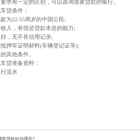
款要求有一定的区别，可以咨询需要贷款的银行。
规车贷条件：
为22-55周岁的中国公民;
收入，有偿还贷款本息的能力;
好，无不良信用记录;
抵押车证明材料(车辆登记证等);
定的其他条件。
规车贷准备资料：
银行流水
押车贷款好办理不?