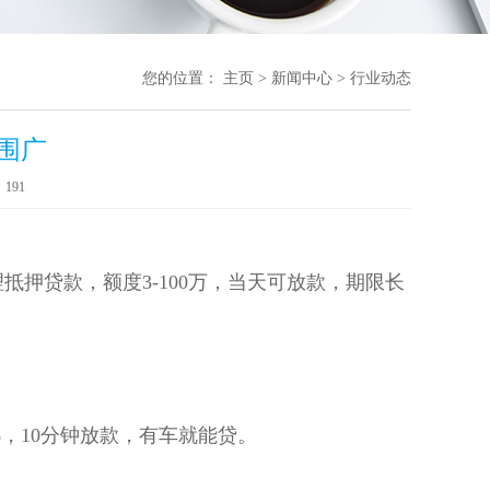
您的位置：
主页
>
新闻中心
>
行业动态
围广
：
191
押贷款，额度3-100万，当天可放款，期限长
，10分钟放款，有车就能贷。