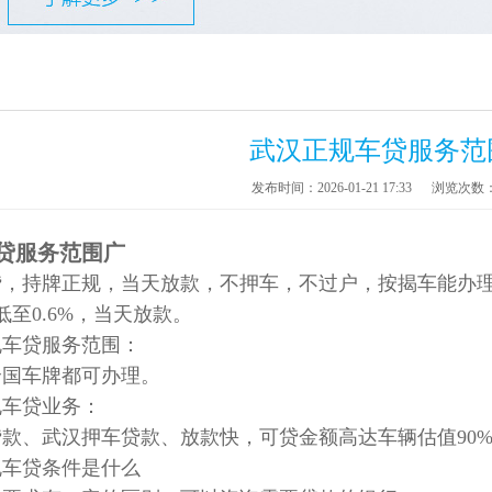
武汉正规车贷服务范
发布时间：2026-01-21 17:33
浏览次数
贷服务范围广
，持牌正规，当天放款，不押车，不过户，按揭车能办理抵
低至0.6%，当天放款。
规车贷服务范围：
全国车牌都可办理。
规车贷业务：
款、武汉押车贷款、放款快，可贷金额高达车辆估值90%
规车贷条件是什么