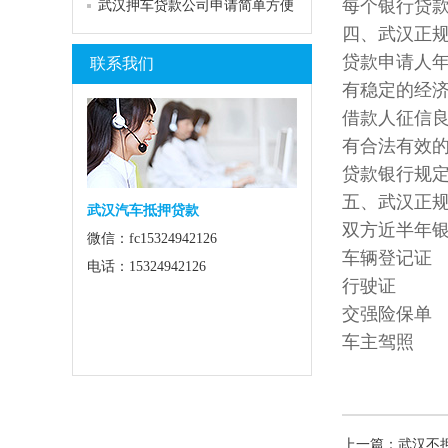
每个银行贷
武汉押车贷款公司申请简单方便
四、武汉正
贷款申请人年龄
联系我们
有稳定的经济
借款人征信良
有合法有效的
贷款银行规
五、武汉正
武汉汽车抵押贷款
双方近半年
微信：fc15324942126
车辆登记证
电话：15324942126
行驶证
交强险保单
车主驾照
上一篇：武汉不